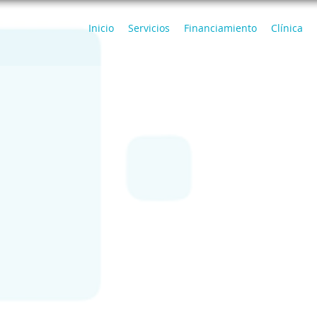
Inicio
Servicios
Financiamiento
Clínica
Historia
Body Art BARIATRICS
ca especializada en procedimientos bariátricos, mejor c