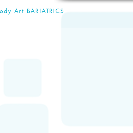
ody Art
BARIATRICS
Es una clíni