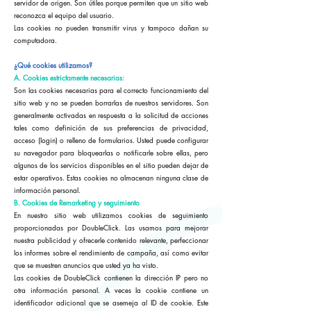
servidor de origen. Son útiles porque permiten que un sitio web
reconozca el equipo del usuario.
Las cookies no pueden transmitir virus y tampoco dañan su
computadora.
¿Qué cookies utilizamos?
A. Cookies estrictamente necesarias:
Son las cookies necesarias para el correcto funcionamiento del
sitio web y no se pueden borrarlas de nuestros servidores. Son
generalmente activadas en respuesta a la solicitud de acciones
tales como definición de sus preferencias de privacidad,
acceso (login) o relleno de formularios. Usted puede configurar
su navegador para bloquearlas o notificarle sobre ellas, pero
algunos de los servicios disponibles en el sitio pueden dejar de
estar operativos. Estas cookies no almacenan ninguna clase de
información personal.
B. Cookies de Remarketing y seguimiento
En nuestro sitio web utilizamos cookies de seguimiento
proporcionadas por DoubleClick. Las usamos para mejorar
nuestra publicidad y ofrecerle contenido relevante, perfeccionar
los informes sobre el rendimiento de campaña, así como evitar
que se muestren anuncios que usted ya ha visto.
Las cookies de DoubleClick contienen la dirección IP pero no
otra información personal. A veces la cookie contiene un
identificador adicional que se asemeja al ID de cookie. Este