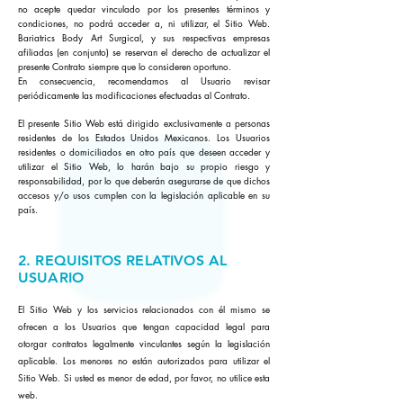
no acepte quedar vinculado por los presentes términos y
condiciones, no podrá acceder a, ni utilizar, el Sitio Web.
Bariatrics Body Art Surgical, y sus respectivas empresas
afiliadas (en conjunto) se reservan el derecho de actualizar el
presente Contrato siempre que lo consideren oportuno.
En consecuencia, recomendamos al Usuario revisar
periódicamente las modificaciones efectuadas al Contrato.
El presente Sitio Web está dirigido exclusivamente a personas
residentes de los Estados Unidos Mexicanos. Los Usuarios
residentes o domiciliados en otro país que deseen acceder y
utilizar el Sitio Web, lo harán bajo su propio riesgo y
responsabilidad, por lo que deberán asegurarse de que dichos
accesos y/o usos cumplen con la legislación aplicable en su
país.
2. REQUISITOS RELATIVOS AL
USUARIO
El Sitio Web y los servicios relacionados con él mismo se
ofrecen a los Usuarios que tengan capacidad legal para
otorgar contratos legalmente vinculantes según la legislación
aplicable. Los menores no están autorizados para utilizar el
Sitio Web. Si usted es menor de edad, por favor, no utilice esta
web.