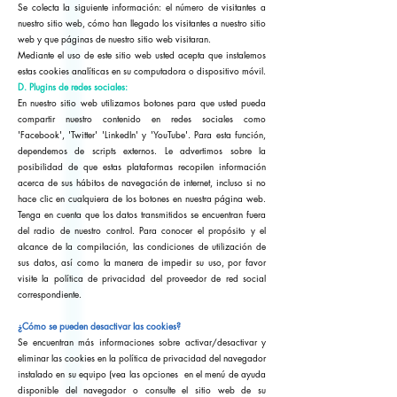
Se colecta la siguiente información: el número de visitantes a
nuestro sitio web, cómo han llegado los visitantes a nuestro sitio
web y que páginas de nuestro sitio web visitaran.
Mediante el uso de este sitio web usted acepta que instalemos
estas cookies analíticas en su computadora o dispositivo móvil.
D. Plugins de redes sociales:
En nuestro sitio web utilizamos botones para que usted pueda
compartir nuestro contenido en redes sociales como
'Facebook', 'Twitter' 'LinkedIn' y 'YouTube'. Para esta función,
dependemos de scripts externos. Le advertimos sobre la
posibilidad de que estas plataformas recopilen información
acerca de sus hábitos de navegación de internet, incluso si no
hace clic en cualquiera de los botones en nuestra página web.
Tenga en cuenta que los datos transmitidos se encuentran fuera
del radio de nuestro control. Para conocer el propósito y el
alcance de la compilación, las condiciones de utilización de
sus datos, así como la manera de impedir su uso, por favor
visite la política de privacidad del proveedor de red social
correspondiente.
¿Cómo se pueden desactivar las cookies?
Se encuentran más informaciones sobre activar/desactivar y
eliminar las cookies en la política de privacidad del navegador
instalado en su equipo (vea las opciones en el menú de ayuda
disponible del navegador o consulte el sitio web de su