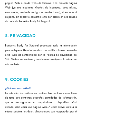
página Web o desde webs de terceros, a la presente página
Web (ya sea mediante vínculos de hipertexto, deep-linking,
enmarcado, mediante códigos o de otra forma), ni en todo ni
en parte, sin el previo consentimiento por escrito en este sentido
de parte de Bariatrics Body Art Surgical.
8. PRIVACIDAD
Bariatrics Body Art Surgical procesará toda la información
personal que el Usuario introduzca o facilite a través de nuestro
Sitio Web de conformidad con la Política de Privacidad del
Sitio Web y los términos y condiciones relativos a la misma en
este contrato.
9. COOKIES
¿Qué son las cookies?
En este sitio web utilizamos cookies. Las cookies son archivos
de texto que contienen pequeñas cantidades de información,
que se descargan en su computadora o dispositivo móvil
cuando usted visita una página web. A cada nueva visita a la
misma página, los datos almacenados son recuperados por el