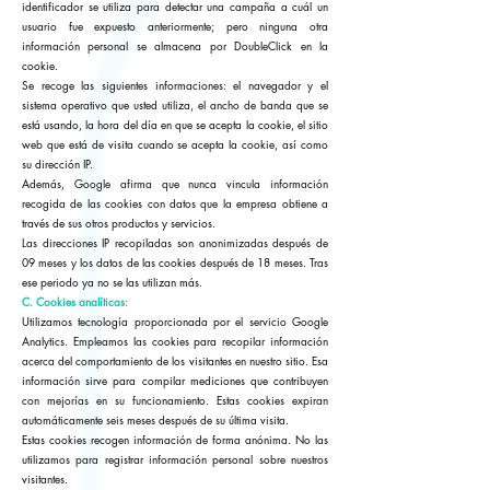
identificador se utiliza para detectar una campaña a cuál un
usuario fue expuesto anteriormente; pero ninguna otra
información personal se almacena por DoubleClick en la
cookie.
Se recoge las siguientes informaciones: el navegador y el
sistema operativo que usted utiliza, el ancho de banda que se
está usando, la hora del día en que se acepta la cookie, el sitio
web que está de visita cuando se acepta la cookie, así como
su dirección IP.
Además, Google afirma que nunca vincula información
recogida de las cookies con datos que la empresa obtiene a
través de sus otros productos y servicios.
Las direcciones IP recopiladas son anonimizadas después de
09 meses y los datos de las cookies después de 18 meses. Tras
ese periodo ya no se las utilizan más.
C. Cookies analíticas:
Utilizamos tecnología proporcionada por el servicio Google
Analytics. Empleamos las cookies para recopilar información
acerca del comportamiento de los visitantes en nuestro sitio. Esa
información sirve para compilar mediciones que contribuyen
con mejorías en su funcionamiento. Estas cookies expiran
automáticamente seis meses después de su última visita.
Estas cookies recogen información de forma anónima. No las
utilizamos para registrar información personal sobre nuestros
visitantes.