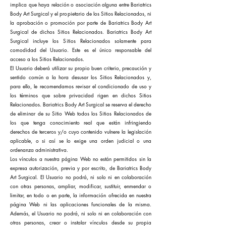
implica que haya relación o asociación alguna entre Bariatrics
Body Art Surgical y el propietario de los Sitios Relacionados, ni
la aprobación o promoción por parte de Bariatrics Body Art
Surgical de dichos Sitios Relacionados. Bariatrics Body Art
Surgical incluye los Sitios Relacionados solamente para
comodidad del Usuario. Este es el único responsable del
acceso a los Sitios Relacionados.
El Usuario deberá utilizar su propio buen criterio, precaución y
sentido común a la hora desusar los Sitios Relacionados y,
para ello, le recomendamos revisar el condicionado de uso y
los términos que sobre privacidad rigen en dichos Sitios
Relacionados. Bariatrics Body Art Surgical se reserva el derecho
de eliminar de su Sitio Web todos los Sitios Relacionados de
los que tenga conocimiento real que están infringiendo
derechos de terceros y/o cuyo contenido vulnere la legislación
aplicable, o si así se lo exige una orden judicial o una
ordenanza administrativa.
Los vínculos a nuestra página Web no están permitidos sin la
expresa autorización, previa y por escrito, de Bariatrics Body
Art Surgical. El Usuario no podrá, ni solo ni en colaboración
con otras personas, ampliar, modificar, sustituir, enmendar o
limitar, en todo o en parte, la información ofrecida en nuestra
página Web ni las aplicaciones funcionales de la misma.
Además, el Usuario no podrá, ni solo ni en colaboración con
otras personas, crear o instalar vínculos desde su propia