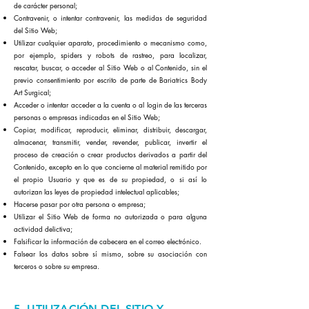
de carácter personal;
Contravenir, o intentar contravenir, las medidas de seguridad
del Sitio Web;
Utilizar cualquier aparato, procedimiento o mecanismo como,
por ejemplo, spiders y robots de rastreo, para localizar,
rescatar, buscar, o acceder al Sitio Web o al Contenido, sin el
previo consentimiento por escrito de parte de Bariatrics Body
Art Surgical;
Acceder o intentar acceder a la cuenta o al login de las terceras
personas o empresas indicadas en el Sitio Web;
Copiar, modificar, reproducir, eliminar, distribuir, descargar,
almacenar, transmitir, vender, revender, publicar, invertir el
proceso de creación o crear productos derivados a partir del
Contenido, excepto en lo que concierne al material remitido por
el propio Usuario y que es de su propiedad, o si así lo
autorizan las leyes de propiedad intelectual aplicables;
Hacerse pasar por otra persona o empresa;
Utilizar el Sitio Web de forma no autorizada o para alguna
actividad delictiva;
Falsificar la información de cabecera en el correo electrónico.
Falsear los datos sobre sí mismo, sobre su asociación con
terceros o sobre su empresa.
5. UTILIZACIÓN DEL SITIO Y