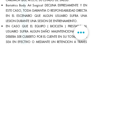
Bariatrics Body Art Surgical DECLINA EXPRESAMENTE Y EN
ESTE CASO, TODA GARANTIA O RESPONSABILIDAD DIRECTA
EN EL ESCENARIO QUE ALGUN USUARIO SUFRA UNA
LESION DURANTE UNA SESION DE ENTRENAMEINTO.
EN CASO QUE EL EQUIPO ( BICICLETA ) PRESTADO AL
USUARIO SUFRA ALGUN DAÑO MALINTENCIONADO ESTE
DEBERA SER CUBIERTO POR EL CLIENTE EN SU TOTALIDAD YA
SEA EN EFECTIVO O MEDIANTE UN RETENCION A TRAVES
DEL SITIO WEB DE Bariatrics Body Art Surgical.
CUALQUIER DAÑO, ROBO O ACTO PERJUDICIAL
EFECTUADO AL VEHICULO DE CUALQUIER USUARIO
DURANTE SU ESTANCIA EN LAS INSTALACIONES, ES
RESPONSABILIDAD DE PLAZA AMERICANA OTAY Y EL
USUARIO. CYLCUB DECLINA EXPRESAMENTE CUALQUIER
RESPONSABILIDAD.
AUNQUE Bariatrics Body Art Surgical TIENE SISTEMAS ANTI-
VIRUS Y ADOPTA MEDIDAS DE SEGURIDAD PARA PROTEGER
EL SITIO WEB Y SU CONTENIDO DE TODO TIPO DE
ATAQUES INFORMÁTICOS CON EL FIN DE REDUCIR EL NIVEL
DE RIESGO, EN ESTE ACTO Bariatrics Body Art Surgical
DECLINA EXPRESAMENTE TODA GARANTÍA RESPECTO A:
QUE EL SITIO WEB Y SU CONTENIDO ESTARÁ SIEMPRE LIBRE
DE ERRORES O VIRUS O NO SUFRIRÁ NUNCA ATAQUES DE
TERCEROS;