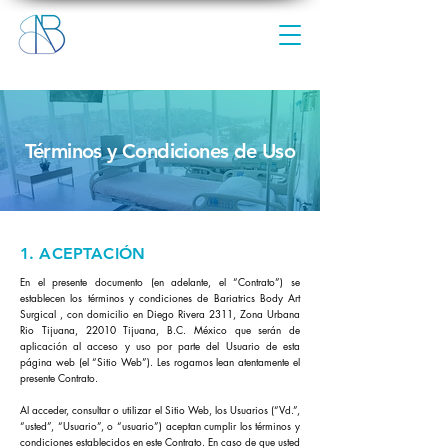
Términos y Condiciones de Uso
1. ACEPTACIÓN
En el presente documento (en adelante, el “Contrato”) se
establecen los términos y condiciones de Bariatrics Body Art
Surgical , con domicilio en Diego Rivera 2311, Zona Urbana
Rio Tijuana, 22010 Tijuana, B.C. México que serán de
aplicación al acceso y uso por parte del Usuario de esta
página web (el “Sitio Web”). Les rogamos lean atentamente el
presente Contrato.
Al acceder, consultar o utilizar el Sitio Web, los Usuarios (“Vd.”,
“usted”, “Usuario”, o “usuario”) aceptan cumplir los términos y
condiciones establecidos en este Contrato. En caso de que usted