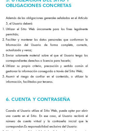
OBLIGACIONES CONCRETAS
Además de las obligaciones generales señaladas en el Artículo
5, el Usuario deberá:
Utilizar el Sitio Web únicamente para los fines legalmente
permitido;
Facilitar y mantener los datos personales que conforman la
Información del Usuario de forma completa, correcta,
actualizada y veraz;
Enviar solamente material sobre el que el Usuario tenga los
correspondientes derechos o licencia para hacerlo;
Utilizar su propio criterio, precaución y sentido común al
gestionar la información conseguida a través del Sitio Web;
Asumir el riesgo de confiar en el contenido, o utilizar la
información, facilitados por terceros.
6. CUENTA Y CONTRASEÑA
Cuando el Usuario utiliza el Sitio Web, puede optar por abrir
una cuenta en el Sitio. En ese caso, el Usuario recibirá el
número de cuenta virtual y la contraseña inicial que le
correspondan.Es responsabilidad exclusiva del Usuario: