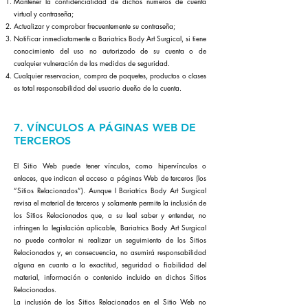
Mantener la confidencialidad de dichos números de cuenta
virtual y contraseña;
Actualizar y comprobar frecuentemente su contraseña;
Notificar inmediatamente a Bariatrics Body Art Surgical, si tiene
conocimiento del uso no autorizado de su cuenta o de
cualquier vulneración de las medidas de seguridad.
Cualquier reservacion, compra de paquetes, productos o clases
es total responsabilidad del usuario dueño de la cuenta.
7. VÍNCULOS A PÁGINAS WEB DE
TERCEROS
El Sitio Web puede tener vínculos, como hipervínculos o
enlaces, que indican el acceso a páginas Web de terceros (los
“Sitios Relacionados”). Aunque I Bariatrics Body Art Surgical
revisa el material de terceros y solamente permite la inclusión de
los Sitios Relacionados que, a su leal saber y entender, no
infringen la legislación aplicable, Bariatrics Body Art Surgical
no puede controlar ni realizar un seguimiento de los Sitios
Relacionados y, en consecuencia, no asumirá responsabilidad
alguna en cuanto a la exactitud, seguridad o fiabilidad del
material, información o contenido incluido en dichos Sitios
Relacionados.
La inclusión de los Sitios Relacionados en el Sitio Web no