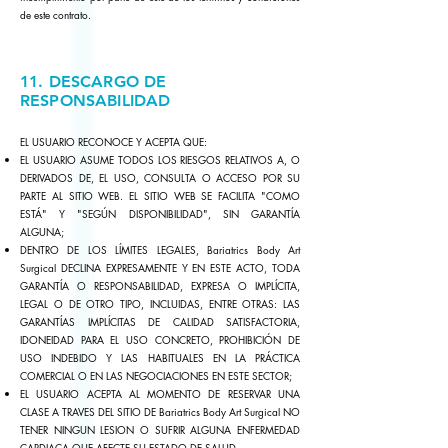
de este contrato.
11. DESCARGO DE
RESPONSABILIDAD
EL USUARIO RECONOCE Y ACEPTA QUE:
EL USUARIO ASUME TODOS LOS RIESGOS RELATIVOS A, O
DERIVADOS DE, EL USO, CONSULTA O ACCESO POR SU
PARTE AL SITIO WEB. EL SITIO WEB SE FACILITA "COMO
ESTÁ" Y "SEGÚN DISPONIBILIDAD", SIN GARANTÍA
ALGUNA;
DENTRO DE LOS LÍMITES LEGALES, Bariatrics Body Art
Surgical DECLINA EXPRESAMENTE Y EN ESTE ACTO, TODA
GARANTÍA O RESPONSABILIDAD, EXPRESA O IMPLÍCITA,
LEGAL O DE OTRO TIPO, INCLUIDAS, ENTRE OTRAS: LAS
GARANTÍAS IMPLÍCITAS DE CALIDAD SATISFACTORIA,
IDONEIDAD PARA EL USO CONCRETO, PROHIBICIÓN DE
USO INDEBIDO Y LAS HABITUALES EN LA PRÁCTICA
COMERCIAL O EN LAS NEGOCIACIONES EN ESTE SECTOR;
EL USUARIO ACEPTA AL MOMENTO DE RESERVAR UNA
CLASE A TRAVES DEL SITIO DE Bariatrics Body Art Surgical NO
TENER NINGUN LESION O SUFRIR ALGUNA ENFERMEDAD
CARDIACA QUE AFECTE SU ESTADO DE SALUD.