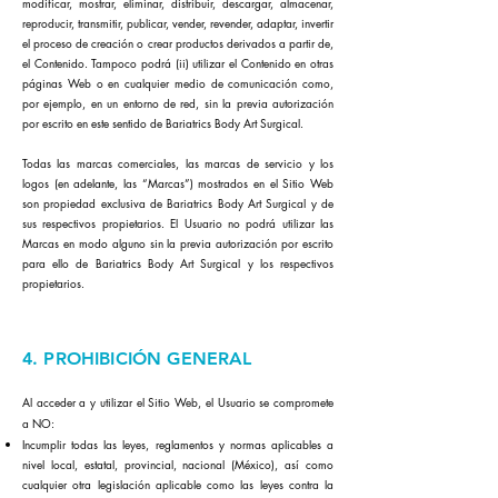
modificar, mostrar, eliminar, distribuir, descargar, almacenar,
reproducir, transmitir, publicar, vender, revender, adaptar, invertir
el proceso de creación o crear productos derivados a partir de,
el Contenido. Tampoco podrá (ii) utilizar el Contenido en otras
páginas Web o en cualquier medio de comunicación como,
por ejemplo, en un entorno de red, sin la previa autorización
por escrito en este sentido de Bariatrics Body Art Surgical.
Todas las marcas comerciales, las marcas de servicio y los
logos (en adelante, las “Marcas”) mostrados en el Sitio Web
son propiedad exclusiva de Bariatrics Body Art Surgical y de
sus respectivos propietarios. El Usuario no podrá utilizar las
Marcas en modo alguno sin la previa autorización por escrito
para ello de Bariatrics Body Art Surgical y los respectivos
propietarios.
4. PROHIBICIÓN GENERAL
Al acceder a y utilizar el Sitio Web, el Usuario se compromete
a NO:
Incumplir todas las leyes, reglamentos y normas aplicables a
nivel local, estatal, provincial, nacional (México), así como
cualquier otra legislación aplicable como las leyes contra la