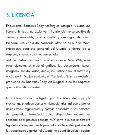
3. LICENCIA
En este acto, Bariatrics Body Art Surgical otorga al Usuario una
licencia limitada, no exclusiva, intransferible, no susceptible de
cesión y revocable; para consultar y descargar, de forma
temporal, una copia del contenido ofrecido en el Sitio Web,
únicamente para uso personal del Usuario o dentro de su
empresa, y nunca con fines comerciales.
Todo el material mostrado u ofrecido en el Sitio Web, entre
otros ejemplos, el material gráfico, los documentos, textos,
imágenes, sonido, video, audio, las ilustraciones, el software y
el código HTML (en conjunto, el “Contenido”), es de exclusiva
propiedad de Bariatrics Body Art Surgical o de las empresas
que facilitan dicho material.
El Contenido está protegido por las leyes de copyright
mexicanas, estadounidenses e internacionales, así como por las
demás leyes, reglamentos y normas aplicables a los derechos
de propiedad intelectual. Salvo disposición expresa en
contrario en el presente contrato, y/o salvo que por imperativo
legal ello esté expresamente permitido por leyes derogatorias de
las actualmente vigentes, el Usuario no podrá (i) utilizar, copiar,