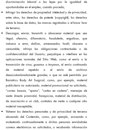
discriminación laboral o las leyes por la igualdad de
oportunidades en el empleo, cuando proceda;
Infringir los derechos de propiedad intelectual y de privacidad,
entre otros, los derechos de patente (copyright), los derechos
sobre la base de datos, las marcas registradas o el know how
de terceros;
Descargar, enviar, transmitir o almacenar material que: sea
ilegal, ofensivo, difamatorio, fraudulento, engañoso, que
induzca a error, dañino, amenazador, hostil, obsceno o
censurable; infrinja las obligaciones contractuales o de
confidencialidad del Usuario; perjudique o interfiera en las
aplicaciones normales del Sitio Web, como el envío o la
transmisión de virus, gusanos o troyanos, el envío continuado
de material repetido o el envío de archivos
desacostumbradamente grandes; o que no esté permitido por
Bariatrics Body Art Surgical, como, por ejemplo, material
publicitario no autorizado, material promocional no solicitado,
“correo basura, “spams”, “cartas en cadena”, mensajes de
venta directa piramidal, franquicias, material de distribución,
de asociación a un club, contratos de venta o cualquier otro
material inaceptable;
Vulnerar los derechos personales y de privacidad de terceros
abusando del Contenido, como, por ejemplo, acosando o
molestando continuadamente a dichas personas enviándoles
correos electrónicos no solicitados, o recabando información