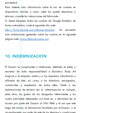
proveedor).
Para obtener más información sobre el uso de cookies en
dispositivos móviles y cómo usted los puede desactivar y
eliminar, consulte las instrucciones del fabricante.
Si desea bloquear todas las cookies de Google Analytics de
forma automática, visite el siguiente sitio web:
https://Tools.Google.com/dlpage/gaoptout
Se encuentra
más aclaraciones generales sobre las cookies en la siguiente
página web:
www.allaboutcookies.org
10. INDEMNIZACIÓN
El Usuario se compromete a indemnizar, defender en pleito y
exonerar de toda responsabilidad a Bariatrics Body Art
Surgical a la empresa matriz y a las empresas subsidiarias y
afiliadas de ésta, así como a los directivos, encargados,
comerciales y empleados de todas ellas, frente a las
reclamaciones de terceros (en la indemnización se incluyen,
entre otros, los gastos de los abogados intervinientes y los
costos judiciales) interpuestas con base en, o derivadas de, el
acceso por parte del Usuario al Sitio Web y el uso que este
haga del mismo, la Información facilitada por el Usuario, o el
incumplimiento por parte de este de los términos y condiciones