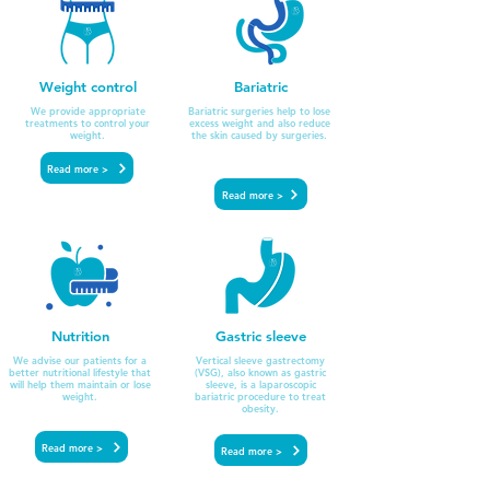
Weight control
Bariatric
We provide appropriate
Bariatric surgeries help to lose
treatments to control your
excess weight and also reduce
weight.
the skin caused by surgeries.
Read more >
Read more >
Nutrition
Gastric sleeve
We advise our patients for a
Vertical sleeve gastrectomy
better nutritional lifestyle that
(VSG), also known as gastric
will help them maintain or lose
sleeve, is a laparoscopic
weight.
bariatric procedure to treat
obesity.
Read more >
Read more >