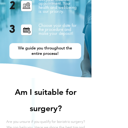
2
appointment. Your
health and well-being
is our priority.
Choose your date for
3
the procedure and
make your deposit!
We guide you throughout the
entire process!
Am I suitable for
surgery?
Are you unsure if you qualify for bariatric surgery?
We can help you. Here we share the best tips and