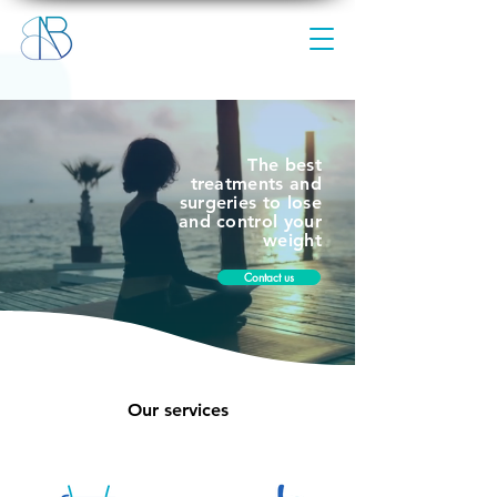
The best
treatments and
surgeries to lose
and control your
weight
Contact us
Our services